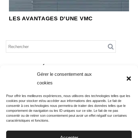
LES AVANTAGES D’UNE VMC
ARTICLES RÉCENTS
Gérer le consentement aux
cookies
Zoom sur la piscine en kit éco-responsable
Emménager dans une maison en kit
Pour offrir les meilleures expériences, nous utilisons des technologies telles que les
cookies pour stocker et/ou accéder aux informations des appareils. Le fait de
consentir à ces technologies nous permettra de traiter des données telles que le
Comment choisir un store vertical extérieur ?
comportement de navigation ou les ID uniques sur ce site. Le fait de ne pas
consentir ou de retirer son consentement peut avoir un effet négatif sur certaines
Les avantages d’une VMC
caractéristiques et fonctions.
Qu’est-ce qu’une maison en kit ?
Accepter